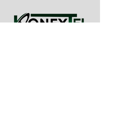
Por que escolher a
Konex Internet
?
Confiabilidade Inabalável
: Nossa
rede e infraestrutura de ponta
garante que você permaneça
conectado em todos os momentos.
Confiabilidade Inabalável
: Nossa
equipe está sempre à disposição
para ajudar, fornecendo suporte
técnico rápido e eficiente sempre que
necessário.